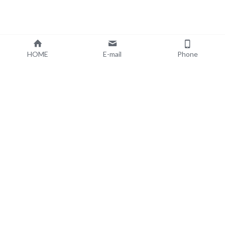
HOME
E-mail
Phone
Serviços
Informações
Desembaraço Aduaneiro
Notícias
Importação e Exportação
Downloads
Entrega Local
Serviços de Armazenagem
Perguntas Frequentes
Nosso Grupo