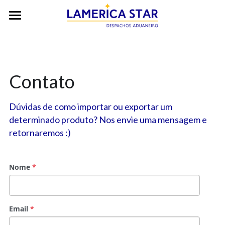
×
BLOG CATEGORIES
Home
All Categories
A Empresa
Contato
Serviços
Contato
Desembaraço Aduaneiro
Dúvidas de como importar ou exportar um 
determinado produto? Nos envie uma mensagem e 
Importação & Exportação
ES
retornaremos :)
Entrega Local
EN
Nome
*
Armazenagem
CN
Dúvidas
WhatsApp
Email
*